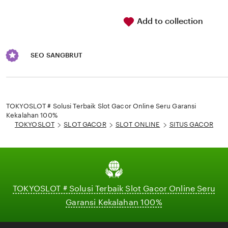
Add to collection
SEO SANGBRUT
Loading...
TOKYOSLOT # Solusi Terbaik Slot Gacor Online Seru Garansi
Kekalahan 100%
TOKYOSLOT
SLOT GACOR
SLOT ONLINE
SITUS GACOR
TOKYOSLOT # Solusi Terbaik Slot Gacor Online Seru
Garansi Kekalahan 100%