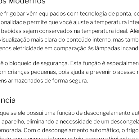
cos Modernos
e frigobar vêm equipados com tecnologia de ponta, c
cionalidade permite que você ajuste a temperatura inte
 bebidas sejam conservados na temperatura ideal. Alé
sualização mais clara do conteúdo interno, mas també
enos eletricidade em comparação às lâmpadas incande
 é o bloqueio de segurança. Esta função é especialmen
om crianças pequenas, pois ajuda a prevenir o acesso
tens armazenados de forma segura.
ência
fique se ele possui uma função de descongelamento aut
do aparelho, eliminando a necessidade de um desconge
 demorada. Com o descongelamento automático, o fr
ntindo que o espaço interno esteja sempre otimizado 