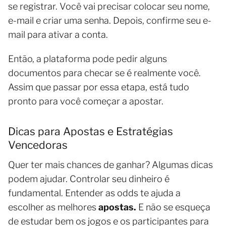
se registrar. Você vai precisar colocar seu nome,
e-mail e criar uma senha. Depois, confirme seu e-
mail para ativar a conta.
Então, a plataforma pode pedir alguns
documentos para checar se é realmente você.
Assim que passar por essa etapa, está tudo
pronto para você começar a apostar.
Dicas para Apostas e Estratégias
Vencedoras
Quer ter mais chances de ganhar? Algumas dicas
podem ajudar. Controlar seu dinheiro é
fundamental. Entender as odds te ajuda a
escolher as melhores
apostas.
E não se esqueça
de estudar bem os jogos e os participantes para