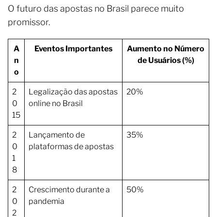
O futuro das apostas no Brasil parece muito
promissor.
A
Eventos Importantes
Aumento no Número
n
de Usuários (%)
o
2
Legalização das apostas
20%
0
online no Brasil
15
2
Lançamento de
35%
0
plataformas de apostas
1
8
2
Crescimento durante a
50%
0
pandemia
2