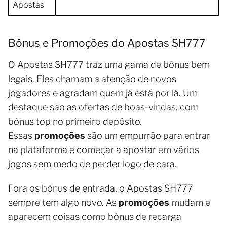
Apostas
Bônus e Promoções do Apostas SH777
O Apostas SH777 traz uma gama de bônus bem
legais. Eles chamam a atenção de novos
jogadores e agradam quem já está por lá. Um
destaque são as ofertas de boas-vindas, com
bônus top no primeiro depósito.
Essas
promoções
são um empurrão para entrar
na plataforma e começar a apostar em vários
jogos sem medo de perder logo de cara.
Fora os bônus de entrada, o Apostas SH777
sempre tem algo novo. As
promoções
mudam e
aparecem coisas como bônus de recarga