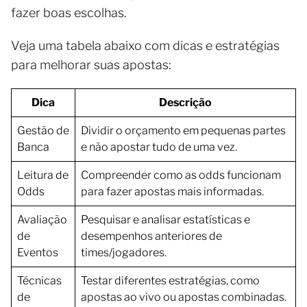
fazer boas escolhas.
Veja uma tabela abaixo com dicas e estratégias
para melhorar suas apostas:
Dica
Descrição
Gestão de
Dividir o orçamento em pequenas partes
Banca
e não apostar tudo de uma vez.
Leitura de
Compreender como as odds funcionam
Odds
para fazer apostas mais informadas.
Avaliação
Pesquisar e analisar estatísticas e
de
desempenhos anteriores de
Eventos
times/jogadores.
Técnicas
Testar diferentes estratégias, como
de
apostas ao vivo ou apostas combinadas.