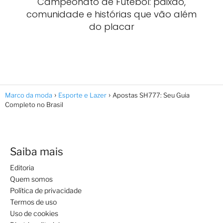
Campeonato de Futebol: paixão,
comunidade e histórias que vão além
do placar
Marco da moda
Esporte e Lazer
Apostas SH777: Seu Guia
Completo no Brasil
Saiba mais
Editoria
Quem somos
Política de privacidade
Termos de uso
Uso de cookies