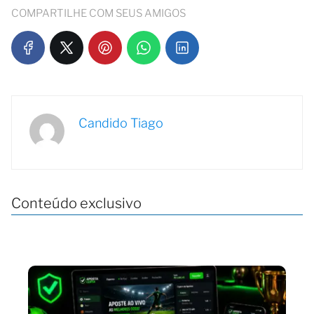
COMPARTILHE COM SEUS AMIGOS
Candido Tiago
Conteúdo exclusivo