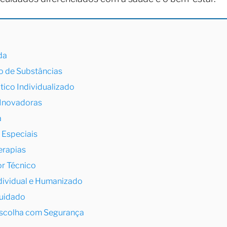
da
o de Substâncias
co Individualizado
 Inovadoras
a
 Especiais
erapias
or Técnico
dividual e Humanizado
Cuidado
Escolha com Segurança