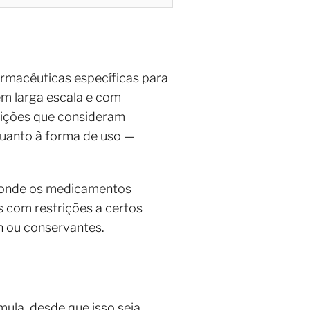
armacêuticas específicas para
em larga escala e com
rições que consideram
 quanto à forma de uso —
s onde os medicamentos
s com restrições a certos
n ou conservantes.
ula, desde que isso seja